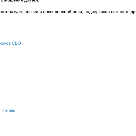
 отношения друзей.
литературе, поэзии и повседневной речи, подчеркивая важность др
тников СВО
s Themes